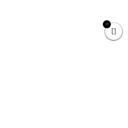
PORTFOLIO •
0
BRUILOFT
Op zoek naar een
bruiloft
fotograaf?
Bekijk onze portfolio en zie wat wij kunnen betekenen voor