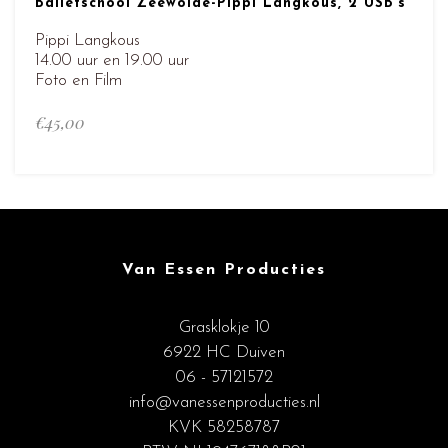
Balletschool Zeewolde-Pippi Langkous, 2 USB’s
Pippi Langkous
14.00 uur en 19.00 uur
Foto en Film
€
45,00
Van Essen Producties
Grasklokje 10
6922 HC Duiven
06 - 57121572
info@vanessenproducties.nl
KVK 58258787