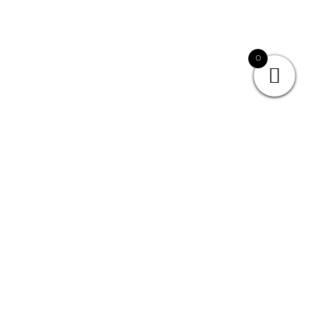
0
HOME
/
/ GAME ON DOOR 10DANCE-
ZATERDAG
GAME ON DOOR 10DANCE-
ZATERDAG
€
27,50
GAME ON
zaterdag 14 juni
Foto en Film