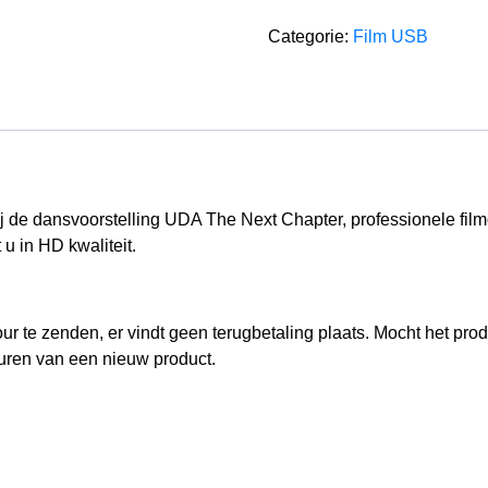
Next
Categorie:
Film USB
Chapter
door
United
Dance
Almere,
show
2
j de dansvoorstelling UDA The Next Chapter, professionele fi
aantal
 u in HD kwaliteit.
r te zenden, er vindt geen terugbetaling plaats. Mocht het produc
turen van een nieuw product.