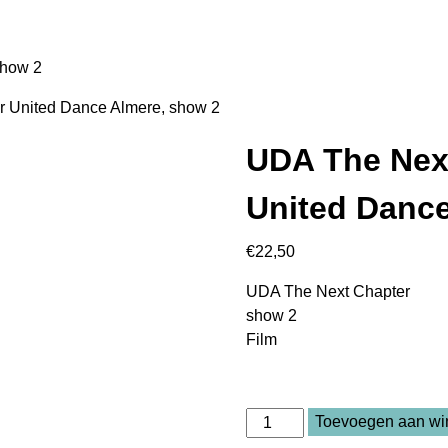
show 2
r United Dance Almere, show 2
UDA The Nex
United Dance
€
22,50
UDA The Next Chapter
show 2
Film
UDA
Toevoegen aan w
The