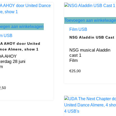
Toevoegen aan winkelwag
oegen aan winkelwagen
Film USB
lm USB
NSG Aladdin USB Cast 
A AHOY door United
nce Almere, show 1
NSG musical Aladdin
cast 1
A AHOY
Film
terdag 28 juni
lm
€
25,00
2,50