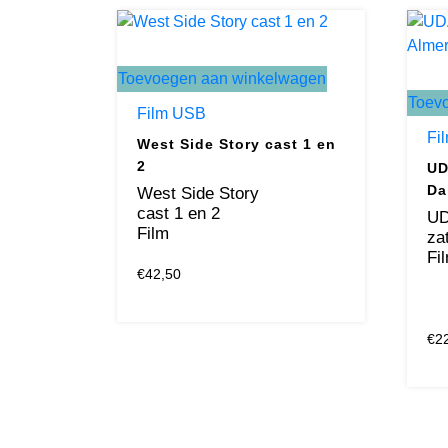
Toevoegen aan winkelwagen
Toev
Film USB
Fi
West Side Story cast 1 en
2
UD
Da
West Side Story
cast 1 en 2
UD
Film
za
Fi
€
42,50
€
2