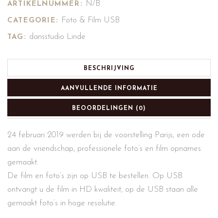
N/B
ARTIKELNUMMER:
Foto & Film USB
CATEGORIE:
dansstudio Linde
TAG:
BESCHRIJVING
AANVULLENDE INFORMATIE
BEOORDELINGEN (0)
24 februari 2019 werden bij de voorstelling Parijs, een ode
aan de vriendschap, professionele foto’s en film opnames
gemaakt.
De film en foto’s zijn op USB te bestellen. Op USB
ontvangt u de film in HD kwaliteit, op de USB staan alle
gemaakt foto’s in hoge resolutie.