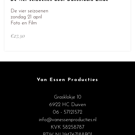
De vier seizoenen
zondag 21 april
Foto en Film
€
27,50
Van Essen Producties
Grasklokje 10
6922 HC Duiven
06 - 57121572
info@vanessenproducties.nl
KVK 58258787
BTW NL194767188B01